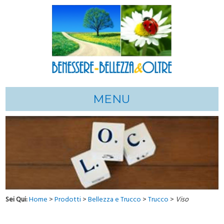
MENU
Sei Qui:
Home
>
Prodotti
>
Bellezza e Trucco
>
Trucco
>
Viso