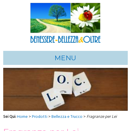
MENU
Sei Qui:
Home
>
Prodotti
>
Bellezza e Trucco
>
Fragranze per Lei