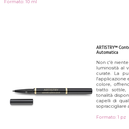
Formato: 10 ml
ARTISTRY™ Conten
Automatica
Non c'è niente
luminosità al 
curate. La pu
l'applicazione
colore, offren
tratto sottil
tonalità dispon
capelli di qua
sopraccigliare 
Formato: 1 pz