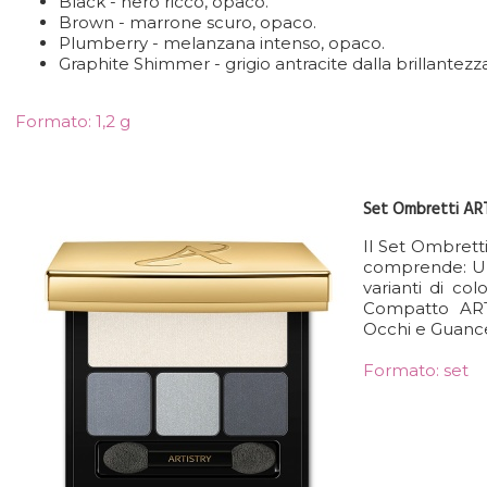
Black - nero ricco, opaco.
Brown - marrone scuro, opaco.
Plumberry - melanzana intenso, opaco.
Graphite Shimmer - grigio antracite dalla brillantezz
Formato: 1,2 g
Set Ombretti A
Il Set Ombre
comprende: Una
varianti di co
Compatto AR
Occhi e Guanc
Formato: set