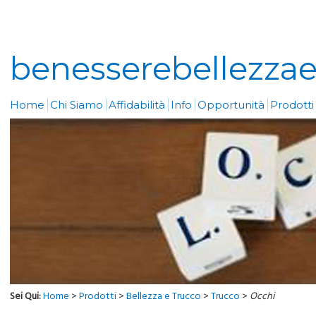
benesserebellezzaeo
Home
Chi Siamo
Affidabilità
Info
Opportunità
Prodott
Sei Qui:
Home
>
Prodotti
>
Bellezza e Trucco
>
Trucco
>
Occhi