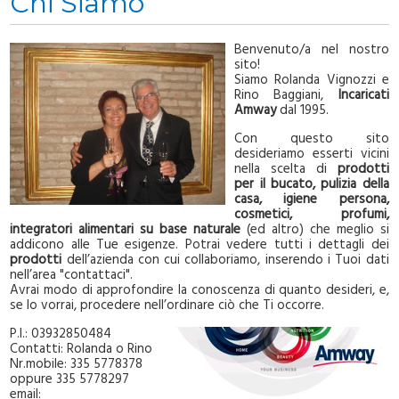
Chi Siamo
Benvenuto/a nel nostro
sito!
Siamo Rolanda Vignozzi e
Rino Baggiani,
Incaricati
Amway
dal 1995.
Con questo sito
desideriamo esserti vicini
nella scelta di
prodotti
per il bucato, pulizia della
casa, igiene persona,
cosmetici, profumi,
integratori alimentari su base naturale
(ed altro) che meglio si
addicono alle Tue esigenze. Potrai vedere tutti i dettagli dei
prodotti
dell’azienda con cui collaboriamo, inserendo i Tuoi dati
nell’area "contattaci".
Avrai modo di approfondire la conoscenza di quanto desideri, e,
se lo vorrai, procedere nell’ordinare ciò che Ti occorre.
P.I.: 03932850484
Contatti: Rolanda o Rino
Nr.mobile: 335 5778378
oppure 335 5778297
email: