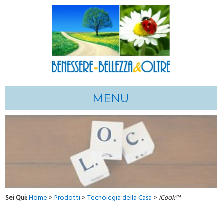
MENU
Sei Qui:
Home
>
Prodotti
>
Tecnologia della Casa
>
iCook™