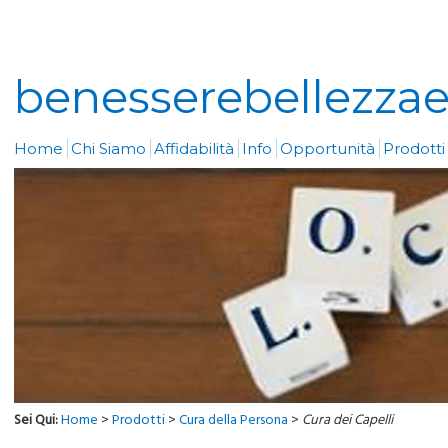
benesserebellezzaeo
Home
Chi Siamo
Affidabilità
Info
Opportunità
Prodott
Sei Qui:
Home
>
Prodotti
>
Cura della Persona
>
Cura dei Capelli